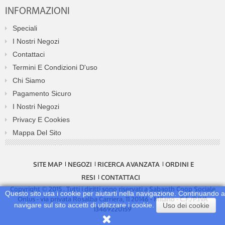
INFORMAZIONI
Speciali
I Nostri Negozi
Contattaci
Termini E Condizioni D'uso
Chi Siamo
Pagamento Sicuro
I Nostri Negozi
Privacy E Cookies
Mappa Del Sito
SITE MAP
NEGOZI
RICERCA AVANZATA
ORDINI E
RESI
CONTATTACI
Copyright © 2015 . Tutti i diritti sono riservati a Sabaoth Coop Sociale
Questo sito usa i cookie per aiutarti nella navigazione. Continuando a
Onlus - via privata Rosalba Carriera, 11 20146 - Milano - C.F./P.IVA
navigare sul sito accetti di utilizzare i cookie.
Uso dei cookie
13469220159