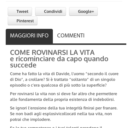
Tweet
Condividi
Google+
Pinterest
MAGGIORI INFO
COMMENTI
COME ROVINARSI LA VITA
e ricominciare da capo quando
succede
Come ha fatto la vita di Davide, l’uomo “secondo il cuore
di Dio”, a crollare? Si è trattato “soltanto” di un singolo
episodio o c’era qualcosa di più sotto la superficie?
Per rovinarsi la vita non si deve far altro che permettere
alle fondamenta della propria esistenza di
indebolirsi
.
Se
ignori l’erosione della tua integrità
finirai per franare.
Se
non badi agli esplosivi
collocati nella tua vita, non
potrai che implodere.
Se le tue competenze e i tuoi talenti
prendono il