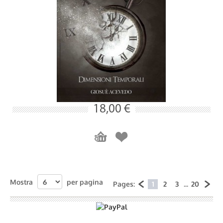
18,00 €
Mostra
per pagina
Pages:
1
2
3
...
20