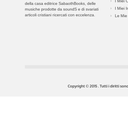
I Miei 
della casa editrice SabaothBooks, delle
I Miei I
musiche prodotte da soundS e di svariati
articoli cristiani ricercati con eccelenza.
Le Mie 
Copyright © 2015 . Tutti i diritti so