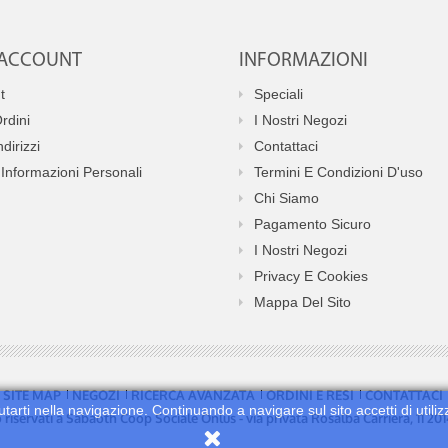
O ACCOUNT
INFORMAZIONI
t
Speciali
Ordini
I Nostri Negozi
ndirizzi
Contattaci
Informazioni Personali
Termini E Condizioni D'uso
Chi Siamo
Pagamento Sicuro
I Nostri Negozi
Privacy E Cookies
Mappa Del Sito
SITE MAP
NEGOZI
RICERCA AVANZATA
ORDINI E RESI
CONTATTACI
utarti nella navigazione. Continuando a navigare sul sito accetti di utiliz
no riservati a Sabaoth Coop Sociale Onlus - via privata Rosalba Carriera, 11 2