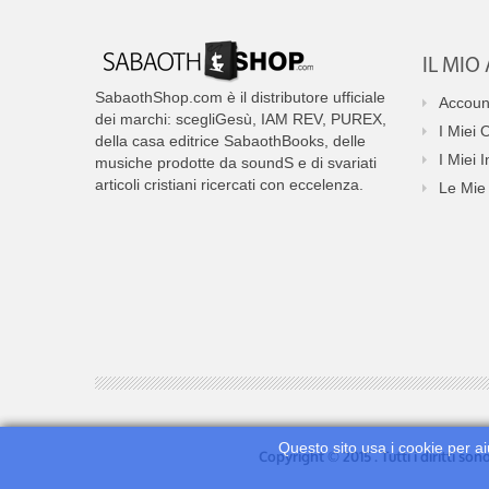
IL MI
SabaothShop.com è il distributore ufficiale
Accoun
dei marchi: scegliGesù, IAM REV, PUREX,
I Miei 
della casa editrice SabaothBooks, delle
I Miei I
musiche prodotte da soundS e di svariati
articoli cristiani ricercati con eccelenza.
Le Mie 
Questo sito usa i cookie per ai
Copyright © 2015 . Tutti i diritti so