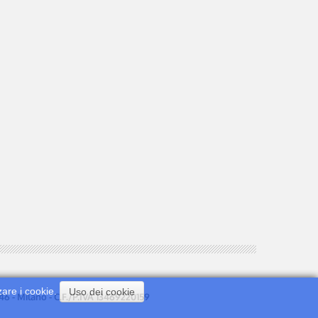
zare i cookie.
Uso dei cookie
0146 - Milano - C.F./P.IVA 13469220159