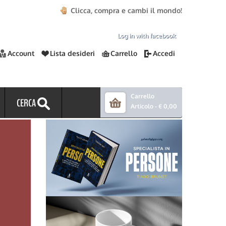
Clicca, compra e cambi il mondo!
Log in with facebook
Account
Lista desideri
Carrello
Accedi
Carrello
CERCA
Articolo -
€ 0,00