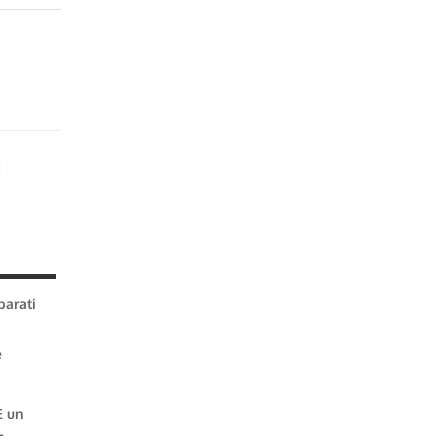
parati
e
È un
-