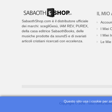
IL MI
SabaothShop.com è il distributore ufficiale
Accoun
dei marchi: scegliGesù, IAM REV, PUREX,
I Miei 
della casa editrice SabaothBooks, delle
I Miei I
musiche prodotte da soundS e di svariati
articoli cristiani ricercati con eccelenza.
Le Mie 
Questo sito usa i cookie per ai
Copyright © 2015 . Tutti i diritti so