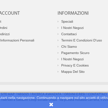
O ACCOUNT
INFORMAZIONI
t
Speciali
Ordini
I Nostri Negozi
ndirizzi
Contattaci
Informazioni Personali
Termini E Condizioni D'uso
Chi Siamo
Pagamento Sicuro
I Nostri Negozi
Privacy E Cookies
Mappa Del Sito
SITE MAP
NEGOZI
RICERCA AVANZATA
ORDINI E RESI
CONTATTACI
utarti nella navigazione. Continuando a navigare sul sito accetti di utiliz
no riservati a Sabaoth Coop Sociale Onlus - via privata Rosalba Carriera, 11 2