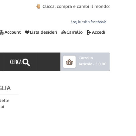
Clicca, compra e cambi il mondo!
Log in with facebook
Account
Lista desideri
Carrello
Accedi
Carrello
CERCA
Articolo -
€ 0,00
GLIA
delle
fai