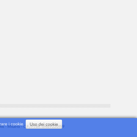
zare i cookie.
Uso dei cookie
0146 - Milano - C.F./P.IVA 13469220159