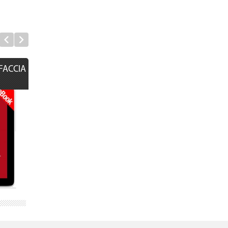
FACCIA
EBOOK - GESÙ SENZA
EBOOK - LE SET
GLUTINE
MERAVIGLIE...
5,00 €
7,00 €