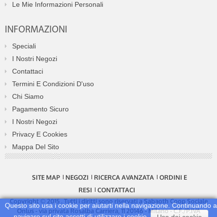
Le Mie Informazioni Personali
INFORMAZIONI
Speciali
I Nostri Negozi
Contattaci
Termini E Condizioni D'uso
Chi Siamo
Pagamento Sicuro
I Nostri Negozi
Privacy E Cookies
Mappa Del Sito
SITE MAP
NEGOZI
RICERCA AVANZATA
ORDINI E
RESI
CONTATTACI
Copyright © 2015 . Tutti i diritti sono riservati a Sabaoth Coop Sociale
Questo sito usa i cookie per aiutarti nella navigazione. Continuando a
Onlus - via privata Rosalba Carriera, 11 20146 - Milano - C.F./P.IVA
navigare sul sito accetti di utilizzare i cookie.