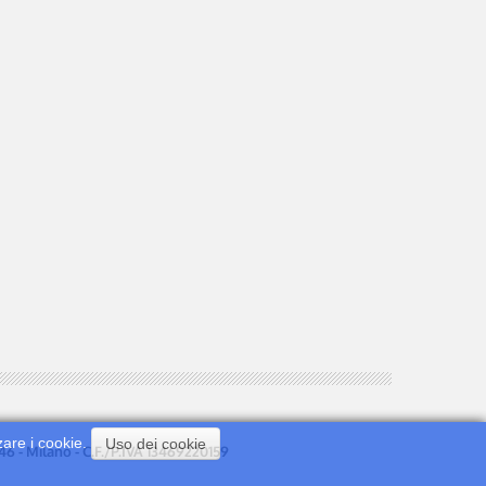
zare i cookie.
Uso dei cookie
0146 - Milano - C.F./P.IVA 13469220159