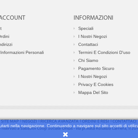
O ACCOUNT
INFORMAZIONI
t
Speciali
Ordini
I Nostri Negozi
ndirizzi
Contattaci
Informazioni Personali
Termini E Condizioni D'uso
Chi Siamo
Pagamento Sicuro
I Nostri Negozi
Privacy E Cookies
Mappa Del Sito
SITE MAP
NEGOZI
RICERCA AVANZATA
ORDINI E RESI
CONTATTACI
utarti nella navigazione. Continuando a navigare sul sito accetti di utiliz
no riservati a Sabaoth Coop Sociale Onlus - via privata Rosalba Carriera, 11 2