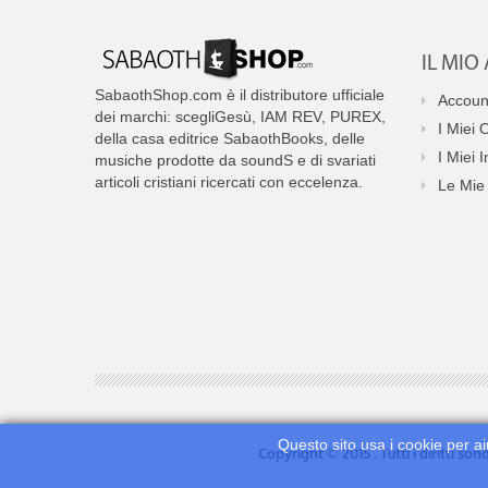
IL MI
SabaothShop.com è il distributore ufficiale
Accoun
dei marchi: scegliGesù, IAM REV, PUREX,
I Miei 
della casa editrice SabaothBooks, delle
I Miei I
musiche prodotte da soundS e di svariati
articoli cristiani ricercati con eccelenza.
Le Mie 
Questo sito usa i cookie per ai
Copyright © 2015 . Tutti i diritti so