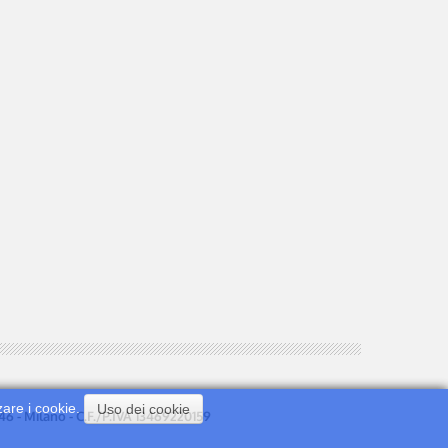
zare i cookie.
Uso dei cookie
0146 - Milano - C.F./P.IVA 13469220159