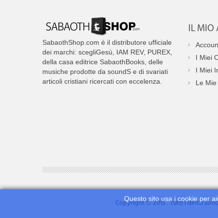
IL MI
SabaothShop.com è il distributore ufficiale
Accoun
dei marchi: scegliGesù, IAM REV, PUREX,
I Miei 
della casa editrice SabaothBooks, delle
I Miei I
musiche prodotte da soundS e di svariati
articoli cristiani ricercati con eccelenza.
Le Mie 
Questo sito usa i cookie per ai
Copyright © 2015 . Tutti i diritti so