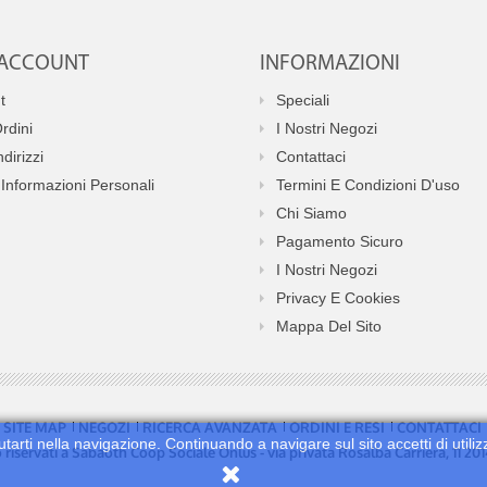
O ACCOUNT
INFORMAZIONI
t
Speciali
Ordini
I Nostri Negozi
ndirizzi
Contattaci
Informazioni Personali
Termini E Condizioni D'uso
Chi Siamo
Pagamento Sicuro
I Nostri Negozi
Privacy E Cookies
Mappa Del Sito
SITE MAP
NEGOZI
RICERCA AVANZATA
ORDINI E RESI
CONTATTACI
utarti nella navigazione. Continuando a navigare sul sito accetti di utiliz
no riservati a Sabaoth Coop Sociale Onlus - via privata Rosalba Carriera, 11 2