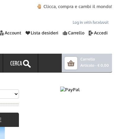
Clicca, compra e cambi il mondo!
Log in with facebook
Account
Lista desideri
Carrello
Accedi
Carrello
CERCA
Articolo -
€ 0,00
E