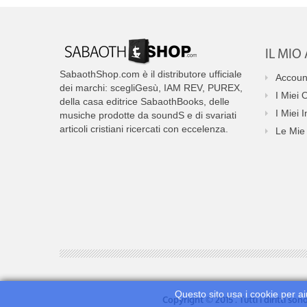
IL MI
SabaothShop.com è il distributore ufficiale
Accoun
dei marchi: scegliGesù, IAM REV, PUREX,
I Miei 
della casa editrice SabaothBooks, delle
I Miei I
musiche prodotte da soundS e di svariati
articoli cristiani ricercati con eccelenza.
Le Mie 
Questo sito usa i cookie per ai
Copyright © 2015 . Tutti i diritti so