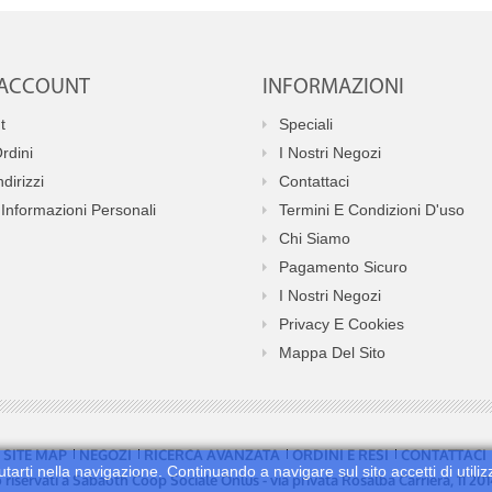
O ACCOUNT
INFORMAZIONI
t
Speciali
Ordini
I Nostri Negozi
ndirizzi
Contattaci
Informazioni Personali
Termini E Condizioni D'uso
Chi Siamo
Pagamento Sicuro
I Nostri Negozi
Privacy E Cookies
Mappa Del Sito
SITE MAP
NEGOZI
RICERCA AVANZATA
ORDINI E RESI
CONTATTACI
utarti nella navigazione. Continuando a navigare sul sito accetti di utiliz
no riservati a Sabaoth Coop Sociale Onlus - via privata Rosalba Carriera, 11 2