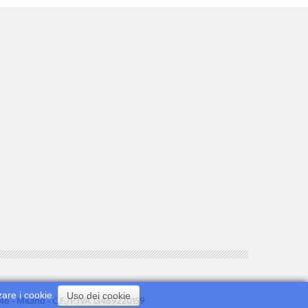
zare i cookie.
Uso dei cookie
0146 - Milano - C.F./P.IVA 13469220159