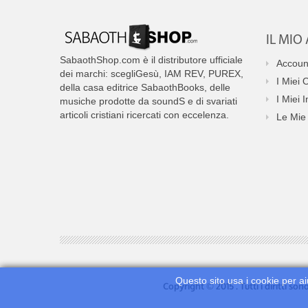
IL MI
SabaothShop.com è il distributore ufficiale
Accoun
dei marchi: scegliGesù, IAM REV, PUREX,
I Miei 
della casa editrice SabaothBooks, delle
I Miei I
musiche prodotte da soundS e di svariati
articoli cristiani ricercati con eccelenza.
Le Mie 
Questo sito usa i cookie per ai
Copyright © 2015 . Tutti i diritti so