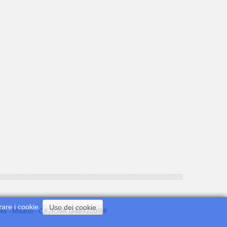
zare i cookie.
Uso dei cookie
0146 - Milano - C.F./P.IVA 13469220159