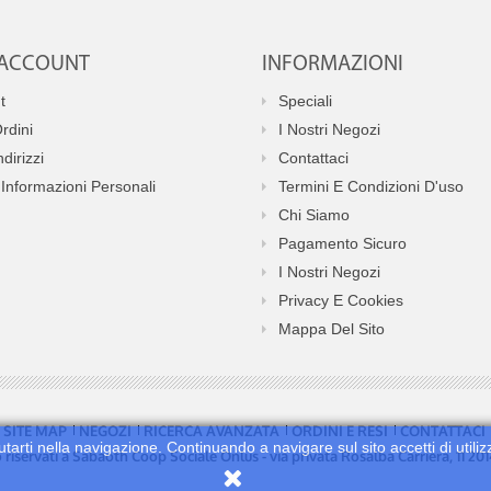
O ACCOUNT
INFORMAZIONI
t
Speciali
Ordini
I Nostri Negozi
ndirizzi
Contattaci
Informazioni Personali
Termini E Condizioni D'uso
Chi Siamo
Pagamento Sicuro
I Nostri Negozi
Privacy E Cookies
Mappa Del Sito
SITE MAP
NEGOZI
RICERCA AVANZATA
ORDINI E RESI
CONTATTACI
utarti nella navigazione. Continuando a navigare sul sito accetti di utiliz
no riservati a Sabaoth Coop Sociale Onlus - via privata Rosalba Carriera, 11 2