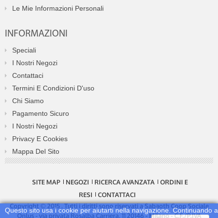
Le Mie Informazioni Personali
INFORMAZIONI
Speciali
I Nostri Negozi
Contattaci
Termini E Condizioni D'uso
Chi Siamo
Pagamento Sicuro
I Nostri Negozi
Privacy E Cookies
Mappa Del Sito
SITE MAP
NEGOZI
RICERCA AVANZATA
ORDINI E
RESI
CONTATTACI
Copyright © 2015 . Tutti i diritti sono riservati a Sabaoth Coop Sociale
Questo sito usa i cookie per aiutarti nella navigazione. Continuando a
Onlus - via privata Rosalba Carriera, 11 20146 - Milano - C.F./P.IVA