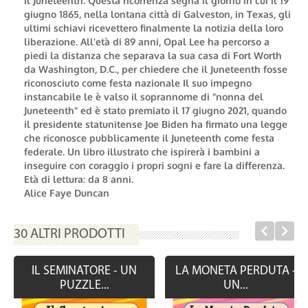
il Juneteenth. Questa ricorrenza segna il giorno in cui il 19
giugno 1865, nella lontana città di Galveston, in Texas, gli
ultimi schiavi ricevettero finalmente la notizia della loro
liberazione. All’età di 89 anni, Opal Lee ha percorso a
piedi la distanza che separava la sua casa di Fort Worth
da Washington, D.C., per chiedere che il Juneteenth fosse
riconosciuto come festa nazionale Il suo impegno
instancabile le è valso il soprannome di "nonna del
Juneteenth" ed è stato premiato il 17 giugno 2021, quando
il presidente statunitense Joe Biden ha firmato una legge
che riconosce pubblicamente il Juneteenth come festa
federale. Un libro illustrato che ispirerà i bambini a
inseguire con coraggio i propri sogni e fare la differenza.
Età di lettura: da 8 anni.
Alice Faye Duncan
30 ALTRI PRODOTTI
IL SEMINATORE - UN
LA MONETA PERDUTA -
PUZZLE...
UN...