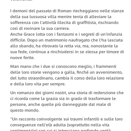
I demoni del passato di Roman riecheggiano nelle stanze
della sua lussuosa villa mentre tenta di alleviare la
sofferenza con l'attività illecita di graffitista, rischiando
così di rovinare la sua carriera.
Anche Grace lotta con i fantasmi e i segreti di un’infanzia
difficile. Dopo un matrimonio naufragato che l'ha lasciata
allo sbando, ha ritrovato la retta via, ma, nonostante la
sua fede, continua a rinchiudersi in se stessa per timore di
nuove ferite.
Man mano che i due si conoscono meglio, i frammenti
delle loro storie vengono a galla, finché un avvenimento,
del tutto straordinario, cambia il corso della loro relazione
e della loro vita per sempre.
Un romanzo dei giorni nostri, una storia di redenzione che
ci ricorda come la grazia sia in grado di trasformare le
persone, anche quelle più danneggiate dal male di
questo mondo.
‘’Un racconto coinvolgente sui traumi infantili e sulle loro
conseguenze nell'età adulta (soprattutto nella vita
sentimentale) con cui si intrecciano profonde verità