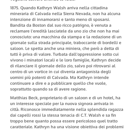
1875. Quando Kathryn Walsh arriva nella cittadina
mineraria di Calvada nella Sierra Nevada, non ha alcuna
intenzione di innamorarsi e tanto meno di sposarsi.
Bandita da Boston dal suo ricco patrigno, è venuta a
reclamare l'eredità lasciatele da uno zio che non ha mai
conosciuto: una macchina da stampa e la redazione di un
giornale sulla strada principale, traboccante di bordelli e
saloon. Le spetta anche una miniera, che però a detta di
tutti è priva di valore. Turbata dall'oppressione sotto cui
vivono i minatori locali e le loro famiglie, Kathryn decide
di rilanciare il giornale dello zio, salvo poi ritrovarsi al
centro di un vortice in cui diventa antagonista degli
uomini più potenti di Calvada. Ma Kathryn intende
continuare a dire e a pubblicare quello che vuole,
soprattutto quando sa di avere ragione.
Matthias Beck, proprietario di un saloon e di un hotel, ha
un interesse speciale per la nuova signora arrivata in
città. Riconosce immediatamente nella splendida ragazza
dai capelli rossi la stessa tenacia di C.T. Walsh e sa fin
troppo bene quanto possa essere pericoloso quel tratto
caratteriale. Kathryn ha una visione obiettiva dei problemi