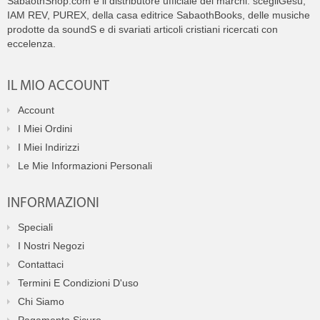
SabaothShop.com è il distributore ufficiale dei marchi: scegliGesù,
IAM REV, PUREX, della casa editrice SabaothBooks, delle musiche
prodotte da soundS e di svariati articoli cristiani ricercati con
eccelenza.
IL MIO ACCOUNT
Account
I Miei Ordini
I Miei Indirizzi
Le Mie Informazioni Personali
INFORMAZIONI
Speciali
I Nostri Negozi
Contattaci
Termini E Condizioni D'uso
Chi Siamo