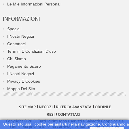
Le Mie Informazioni Personali
INFORMAZIONI
Speciali
I Nostri Negozi
Contattaci
Termini E Condizioni D'uso
Chi Siamo
Pagamento Sicuro
I Nostri Negozi
Privacy E Cookies
Mappa Del Sito
SITE MAP
NEGOZI
RICERCA AVANZATA
ORDINI E
RESI
CONTATTACI
Copyright © 2015 . Tutti i diritti sono riservati a Sabaoth Coop Sociale
Questo sito usa i cookie per aiutarti nella navigazione. Continuando a
Onlus - via privata Rosalba Carriera, 11 20146 - Milano - C.F./P.IVA