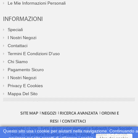
Le Mie Informazioni Personali
INFORMAZIONI
Speciali
I Nostri Negozi
Contattaci
Termini E Condizioni D'uso
Chi Siamo
Pagamento Sicuro
I Nostri Negozi
Privacy E Cookies
Mappa Del Sito
SITE MAP
NEGOZI
RICERCA AVANZATA
ORDINI E
RESI
CONTATTACI
Copyright © 2015 . Tutti i diritti sono riservati a Sabaoth Coop Sociale
Questo sito usa i cookie per aiutarti nella navigazione. Continuando a
Onlus - via privata Rosalba Carriera, 11 20146 - Milano - C.F./P.IVA
navigare sul sito accetti di utilizzare i cookie.