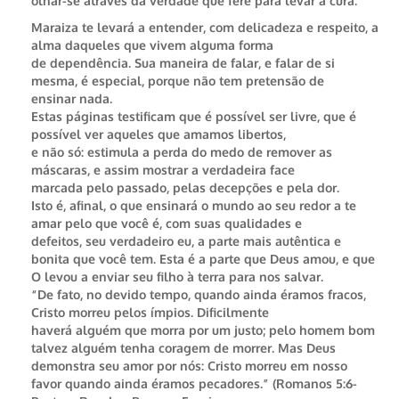
olhar-se através da verdade que fere para levar à cura.
Maraiza te levará a entender, com delicadeza e respeito, a
alma daqueles que vivem alguma forma
de dependência. Sua maneira de falar, e falar de si
mesma, é especial, porque não tem pretensão de
ensinar nada.
Estas páginas testificam que é possível ser livre, que é
possível ver aqueles que amamos libertos,
e não só: estimula a perda do medo de remover as
máscaras, e assim mostrar a verdadeira face
marcada pelo passado, pelas decepções e pela dor.
Isto é, afinal, o que ensinará o mundo ao seu redor a te
amar pelo que você é, com suas qualidades e
defeitos, seu verdadeiro eu, a parte mais autêntica e
bonita que você tem. Esta é a parte que Deus amou, e que
O levou a enviar seu filho à terra para nos salvar.
“De fato, no devido tempo, quando ainda éramos fracos,
Cristo morreu pelos ímpios. Dificilmente
haverá alguém que morra por um justo; pelo homem bom
talvez alguém tenha coragem de morrer. Mas Deus
demonstra seu amor por nós: Cristo morreu em nosso
favor quando ainda éramos pecadores.” (Romanos 5:6-