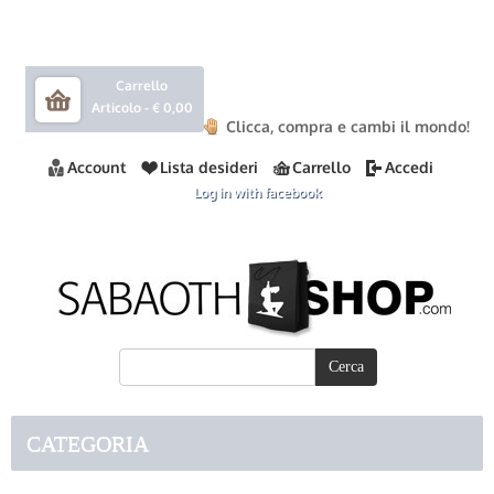
Carrello
Articolo -
€ 0,00
Clicca, compra e cambi il mondo!
Account
Lista desideri
Carrello
Accedi
Log in with facebook
CATEGORIA