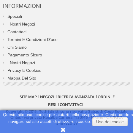
INFORMAZIONI
Speciali
I Nostri Negozi
Contattaci
Termini E Condizioni D'uso
Chi Siamo
Pagamento Sicuro
I Nostri Negozi
Privacy E Cookies
Mappa Del Sito
SITE MAP
NEGOZI
RICERCA AVANZATA
ORDINI E
RESI
CONTATTACI
Copyright © 2015 . Tutti i diritti sono riservati a Sabaoth Coop Sociale
Questo sito usa i cookie per aiutarti nella navigazione. Continuando a
Onlus - via privata Rosalba Carriera, 11 20146 - Milano - C.F./P.IVA
navigare sul sito accetti di utilizzare i cookie.
Uso dei cookie
13469220159