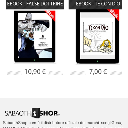
EBOOK - FALSE DOTTRINE
EBOOK - TE CON DIO
10,90 €
7,00 €
SabaothShop.com è il distributore ufficiale dei marchi: scegliGesù,