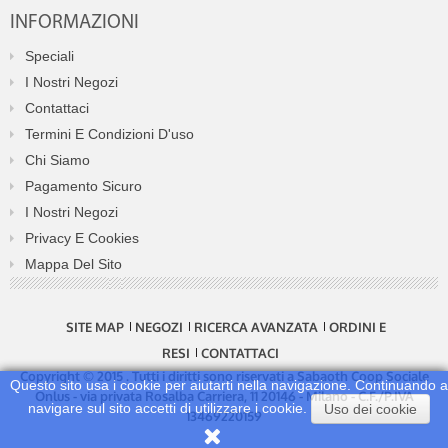
INFORMAZIONI
Speciali
I Nostri Negozi
Contattaci
Termini E Condizioni D'uso
Chi Siamo
Pagamento Sicuro
I Nostri Negozi
Privacy E Cookies
Mappa Del Sito
SITE MAP
NEGOZI
RICERCA AVANZATA
ORDINI E
RESI
CONTATTACI
Copyright © 2015 . Tutti i diritti sono riservati a Sabaoth Coop Sociale
Questo sito usa i cookie per aiutarti nella navigazione. Continuando a
Onlus - via privata Rosalba Carriera, 11 20146 - Milano - C.F./P.IVA
navigare sul sito accetti di utilizzare i cookie.
Uso dei cookie
13469220159