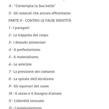
4
- “Contempla la Sua beltà”
5
- Gli ostacoli che ancora affrontiamo
PARTE II - CONTRO LE FALSE IDENTITÀ
1
- I paragoni
2
- La trappola del corpo
3
- I disturbi alimentari
4
- Il perfezionismo
5
- Il materialismo
6
- Le amicizie
7
- La pressione dei coetanei
8
- La spirale dell’alcolismo
9
- Gli equivoci del cuore
10
- Il sesso e il bisogno d’amore
11
- L’identità sessuale
12
- L’autolesionismo