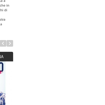
la a
che in
hi di
stra
da
NA
GOOD OR GOD?
DIO NON É MOR