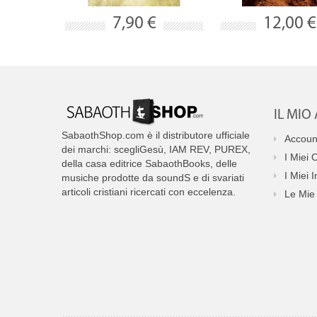
7,90 €
12,00 €
IL MI
SabaothShop.com è il distributore ufficiale
Accoun
dei marchi: scegliGesù, IAM REV, PUREX,
I Miei 
della casa editrice SabaothBooks, delle
I Miei I
musiche prodotte da soundS e di svariati
articoli cristiani ricercati con eccelenza.
Le Mie 