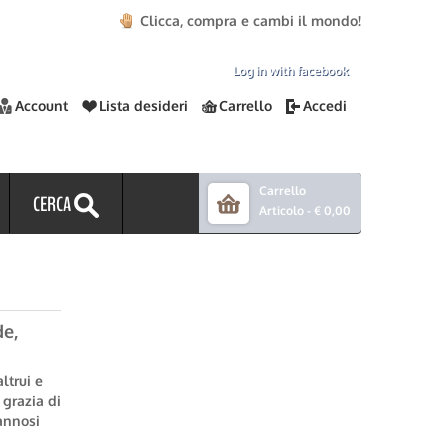
Clicca, compra e cambi il mondo!
Log in with facebook
Account
Lista desideri
Carrello
Accedi
Carrello
CERCA
Articolo -
€ 0,00
e,
ltrui e
 grazia di
annosi