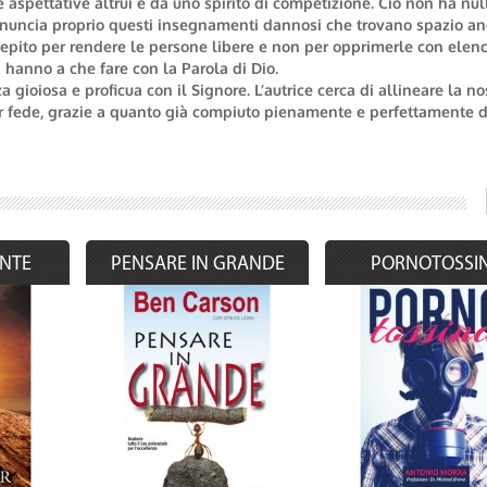
 aspettative altrui e da uno spirito di competizione. Ciò non ha nul
 denuncia proprio questi insegnamenti dannosi che trovano spazio an
ncepito per rendere le persone libere e non per opprimerle con elenc
 hanno a che fare con la Parola di Dio.
 gioiosa e proficua con il Signore. L’autrice cerca di allineare la no
per fede, grazie a quanto già compiuto pienamente e perfettamente 
ENTE
PENSARE IN GRANDE
PORNOTOSSI