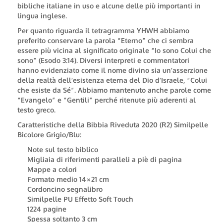
bibliche italiane in uso e alcune delle più importanti in
lingua inglese.
Per quanto riguarda il tetragramma YHWH abbiamo
preferito conservare la parola “Eterno” che ci sembra
essere più vicina al significato originale “Io sono Colui che
sono” (Esodo 3:14). Diversi interpreti e commentatori
hanno evidenziato come il nome divino sia un’asserzione
della realtà dell’esistenza eterna del Dio d’Israele, “Colui
che esiste da Sé”. Abbiamo mantenuto anche parole come
“Evangelo” e “Gentili” perché ritenute più aderenti al
testo greco.
Caratteristiche della Bibbia Riveduta 2020 (R2) Similpelle
Bicolore Grigio/Blu:
Note sul testo biblico
Migliaia di riferimenti paralleli a piè di pagina
Mappe a colori
Formato medio 14×21 cm
Cordoncino segnalibro
Similpelle PU Effetto Soft Touch
1224 pagine
Spessa soltanto 3 cm