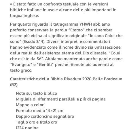
• È stato fatto un confronto testuale con le versioni
bibliche italiane in uso e alcune delle più importanti in
lingua inglese.
Per quanto riguarda il tetragramma YHWH abbiamo
preferito conservare la parola “Eterno” che ci sembra
essere più vicina al significato originale “Io sono Colui che
sono” (Esodo 3:14). Diversi interpreti e commentatori
hanno evidenziato come il nome divino sia un’asserzione
della realtà dell’esistenza eterna del Dio d’Israele, “Colui
che esiste da Sé”. Abbiamo mantenuto anche parole come
“Evangelo” e “Gentili” perché ritenute più aderenti al
testo greco.
Caratteristiche della Bibbia Riveduta 2020 Pelle Bordeaux
(R2):
Note sul testo biblico
Migliaia di riferimenti paralleli a piè di pagina
Mappe a colori
Formato medio 14×21 cm
Doppio cordoncino segnalibro
Taglio oro e titolo oro
1224 pagine