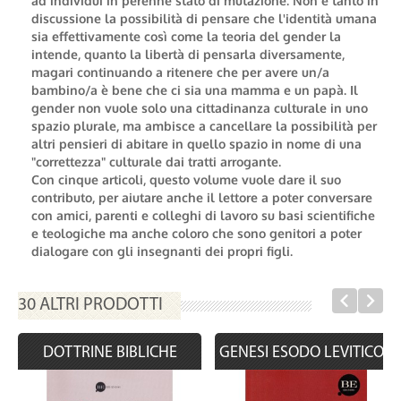
ad individui in perenne stato di mutazione. Non è tanto in
discussione la possibilità di pensare che l'identità umana
sia effettivamente così come la teoria del gender la
intende, quanto la libertà di pensarla diversamente,
magari continuando a ritenere che per avere un/a
bambino/a è bene che ci sia una mamma e un papà. Il
gender non vuole solo una cittadinanza culturale in uno
spazio plurale, ma ambisce a cancellare la possibilità per
altri pensieri di abitare in quello spazio in nome di una
"correttezza" culturale dai tratti arrogante.
Con cinque articoli, questo volume vuole dare il suo
contributo, per aiutare anche il lettore a poter conversare
con amici, parenti e colleghi di lavoro su basi scientifiche
e teologiche ma anche coloro che sono genitori a poter
dialogare con gli insegnanti dei propri figli.
30 ALTRI PRODOTTI
DOTTRINE BIBLICHE
GENESI ESODO LEVITICO...