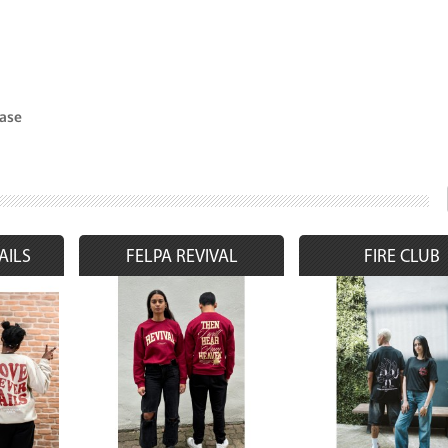
base
AILS
FELPA REVIVAL
FIRE CLUB