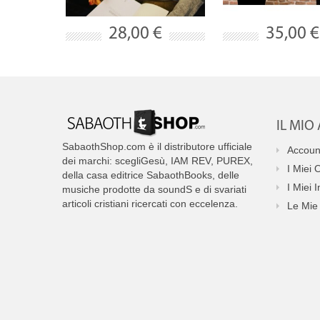
28,00 €
35,00 €
IL MI
SabaothShop.com è il distributore ufficiale
Accoun
dei marchi: scegliGesù, IAM REV, PUREX,
I Miei 
della casa editrice SabaothBooks, delle
I Miei I
musiche prodotte da soundS e di svariati
articoli cristiani ricercati con eccelenza.
Le Mie 