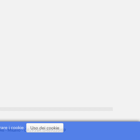
zare i cookie.
Uso dei cookie
0146 - Milano - C.F./P.IVA 13469220159