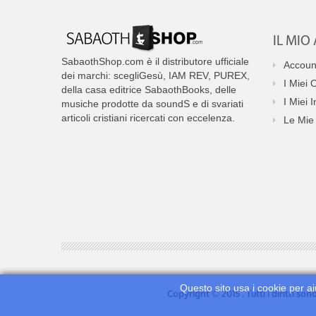
IL MI
SabaothShop.com è il distributore ufficiale
Accoun
dei marchi: scegliGesù, IAM REV, PUREX,
I Miei 
della casa editrice SabaothBooks, delle
I Miei I
musiche prodotte da soundS e di svariati
articoli cristiani ricercati con eccelenza.
Le Mie 
Questo sito usa i cookie per ai
Copyright © 2015 . Tutti i diritti so