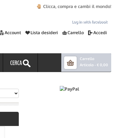
Clicca, compra e cambi il mondo!
Log in with facebook
Account
Lista desideri
Carrello
Accedi
Carrello
CERCA
Articolo -
€ 0,00
Ù