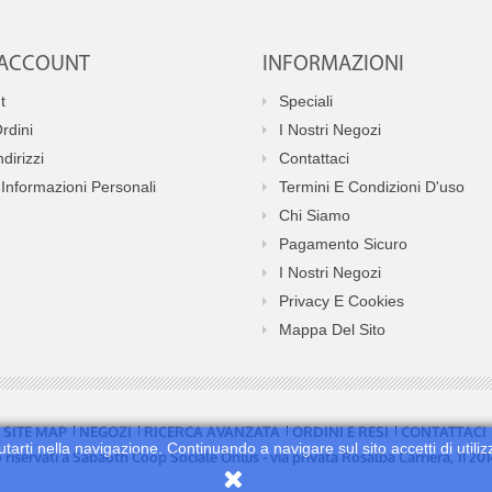
O ACCOUNT
INFORMAZIONI
t
Speciali
Ordini
I Nostri Negozi
ndirizzi
Contattaci
Informazioni Personali
Termini E Condizioni D'uso
Chi Siamo
Pagamento Sicuro
I Nostri Negozi
Privacy E Cookies
Mappa Del Sito
SITE MAP
NEGOZI
RICERCA AVANZATA
ORDINI E RESI
CONTATTACI
utarti nella navigazione. Continuando a navigare sul sito accetti di utiliz
no riservati a Sabaoth Coop Sociale Onlus - via privata Rosalba Carriera, 11 2