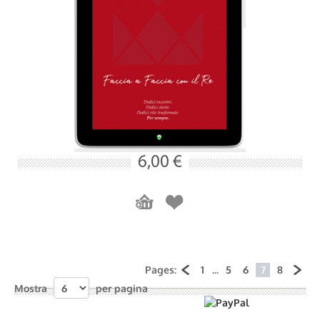
6,00 €
Pages:
1
...
5
6
7
8
Mostra
per pagina